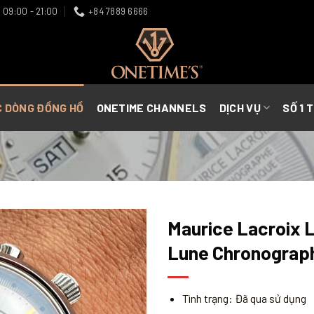
09:00 - 21:00
+84 7889 6666
C DÒNG ĐỒNG HỒ
ONETIME CHANNELS
DỊCH VỤ
SỐ 1 
Maurice Lacroix 
Lune Chronograp
Tình trạng: Đã qua sử dụng