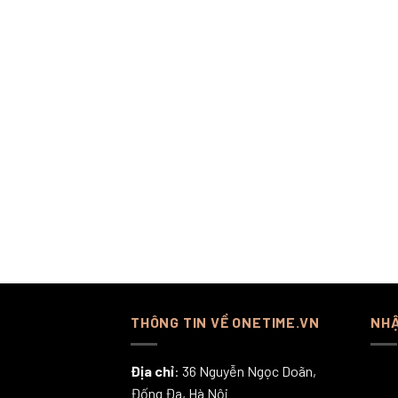
THÔNG TIN VỀ ONETIME.VN
NHẬ
Địa chỉ
: 36 Nguyễn Ngọc Doãn,
Đống Đa, Hà Nội