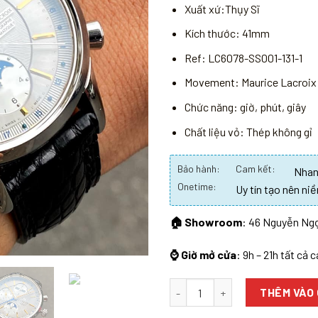
Xuất xứ:Thụy Sĩ
Kích thước: 41mm
Ref: LC6078-SS001-131-1
Movement: Maurice Lacroix 
Chức năng: giờ, phút, giây
Chất liệu vỏ: Thép không gỉ
Bảo hành:
Cam kết:
Nhanh
Onetime:
Uy tín tạo nên niề
🏠 Showroom
: 46 Nguyễn Ngọ
⌚ Giờ mở cửa
: 9h – 21h tất cả 
Số lượng
THÊM VÀO 