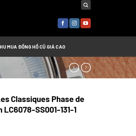
THU MUA ĐỒNG HỒ CŨ GIÁ CAO
Les Classiques Phase de
h LC6078-SS001-131-1