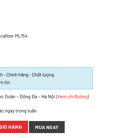
caliber ML154
 - Chính hãng - Chất lượng
m tin
c Doãn – Đống Đa – Hà Nội (
Xem chỉ đường
)
các ngày trong tuần
GIỎ HÀNG
MUA NGAY