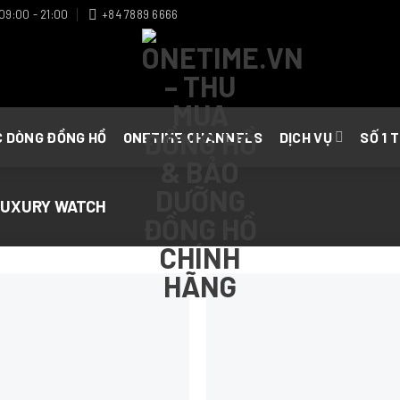
09:00 - 21:00
+84 7889 6666
C DÒNG ĐỒNG HỒ
ONETIME CHANNELS
DỊCH VỤ
SỐ 1 
LUXURY WATCH