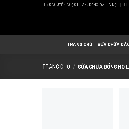
Skip
36 NGUYỄN NGỌC DOÃN, ĐỐNG ĐA, HÀ NỘI
to
content
TRANG CHỦ
SỬA CHỮA CÁ
TRANG CHỦ
/
SỬA CHƯA ĐỒNG HỒ 