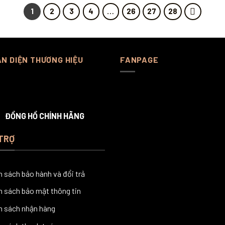
1
2
3
4
…
26
27
28
N DIỆN THƯƠNG HIỆU
FANPAGE
ĐỒNG HỒ CHÍNH HÃNG
TRỢ
h sách bảo hành và đổi trả
h sách bảo mật thông tin
h sách nhận hàng