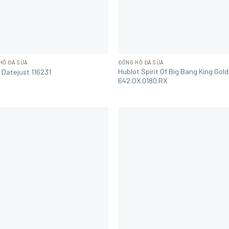
HỒ ĐÃ SỬA
ĐỒNG HỒ ĐÃ SỬA
Hublot Spirit Of Big Bang King Gold
 Datejust 116231
642.OX.0180.RX