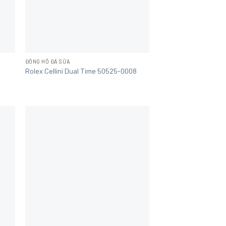
ĐỒNG HỒ ĐÃ SỬA
Rolex Cellini Dual Time 50525-0008