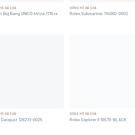
HỒ ĐÃ SỬA
ĐỒNG HỒ ĐÃ SỬA
t Big Bang UNICO 441.nx.1170.rx
Rolex Submariner 114060-0002
HỒ ĐÃ SỬA
ĐỒNG HỒ ĐÃ SỬA
 Datejust 126231-0025
Rolex Explorer II 16570-BLACK