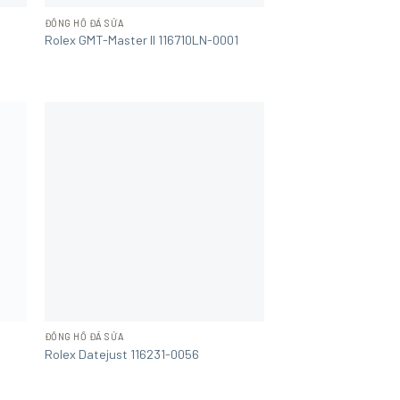
ĐỒNG HỒ ĐÃ SỬA
Rolex GMT-Master II 116710LN-0001
ĐỒNG HỒ ĐÃ SỬA
Rolex Datejust 116231-0056