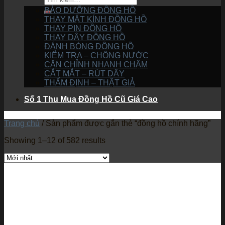
BẢO DƯỠNG ĐỒNG HỒ
THAY MẶT KÍNH ĐỒNG HỒ
THAY PIN ĐỒNG HỒ
THAY DÂY ĐỒNG HỒ
ĐÁNH BÓNG ĐỒNG HỒ
KIỂM TRA – CHỐNG NƯỚC
CĂN CHỈNH NHANH CHẬM
CẮT MẮT – RÚT DÂY
THẨM ĐỊNH – THẬT GIẢ
Số 1 Thu Mua Đồng Hồ Cũ Giá Cao
Trang chủ
/
Sản phẩm được gắn thẻ “đồng hồ chính hãng”
Showing 1–12 of 582 results