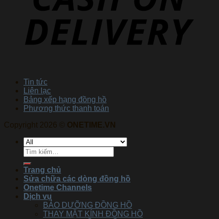
Tin tức
Liên lạc
Bảng xếp hạng đồng hồ
Phương thức thanh toán
Copyright 2026 ©
ONETIME.VN
Trang chủ
Sửa chữa các dòng đồng hồ
Onetime Channels
Dịch vụ
BẢO DƯỠNG ĐỒNG HỒ
THAY MẶT KÍNH ĐỒNG HỒ