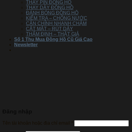
THAY PIN ĐỒNG HỒ
THAY DÂY ĐỒNG HỒ
ĐÁNH BÓNG ĐỒNG HỒ
KIỂM TRA – CHỐNG NƯỚC
CĂN CHỈNH NHANH CHẬM
CẮT MẮT – RÚT DÂY
THẨM ĐỊNH – THẬT GIẢ
Số 1 Thu Mua Đồng Hồ Cũ Giá Cao
Newsletter
Đăng nhập
Tên tài khoản hoặc địa chỉ email
*