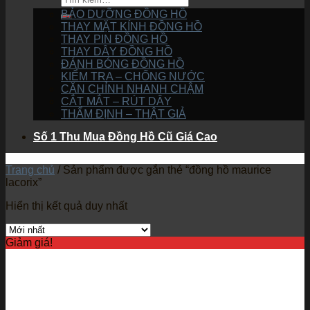
BẢO DƯỠNG ĐỒNG HỒ
THAY MẶT KÍNH ĐỒNG HỒ
THAY PIN ĐỒNG HỒ
THAY DÂY ĐỒNG HỒ
ĐÁNH BÓNG ĐỒNG HỒ
KIỂM TRA – CHỐNG NƯỚC
CĂN CHỈNH NHANH CHẬM
CẮT MẮT – RÚT DÂY
THẨM ĐỊNH – THẬT GIẢ
Số 1 Thu Mua Đồng Hồ Cũ Giá Cao
Trang chủ
/
Sản phẩm được gắn thẻ “đồng hồ maurice
lacorix”
Hiển thị kết quả duy nhất
Giảm giá!