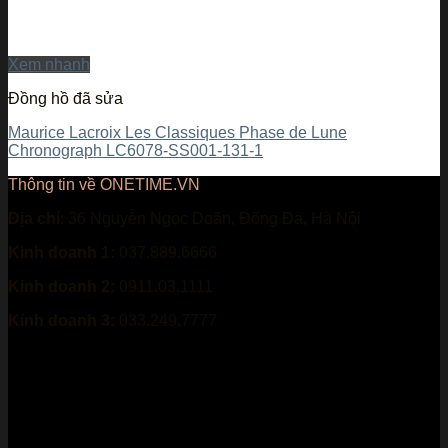
Xem nhanh
Đồng hồ đã sửa
Maurice Lacroix Les Classiques Phase de Lune
Chronograph LC6078-SS001-131-1
Thông tin về ONETIME.VN
Địa chỉ
: 36 Nguyễn Ngọc Doãn, Đống Đa, Hà Nội
Kinh doanh 1:
037.889.6666
Kinh doanh 2:
0911.03.1111
Kinh doanh 3:
033.249.7777