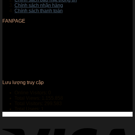
Chính sách nhận hàng
Chính sách thanh toán
FANPAGE
Lưu lượng truy cập
Online Visitors:
0
Total Views:
1.155.858
Total Visitors:
299.583
Total Users:
1