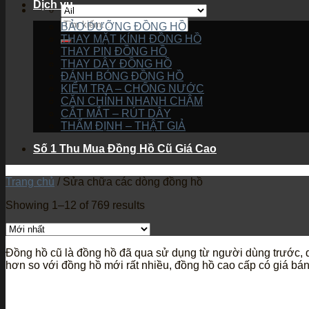
Dịch vụ
BẢO DƯỠNG ĐỒNG HỒ
THAY MẶT KÍNH ĐỒNG HỒ
THAY PIN ĐỒNG HỒ
THAY DÂY ĐỒNG HỒ
ĐÁNH BÓNG ĐỒNG HỒ
KIỂM TRA – CHỐNG NƯỚC
CĂN CHỈNH NHANH CHẬM
CẮT MẮT – RÚT DÂY
THẨM ĐỊNH – THẬT GIẢ
Số 1 Thu Mua Đồng Hồ Cũ Giá Cao
Trang chủ
/
Sửa chữa các dòng đồng hồ
Showing 1–12 of 769 results
Đồng hồ cũ là đồng hồ đã qua sử dụng từ người dùng trước, 
hơn so với đồng hồ mới rất nhiều, đồng hồ cao cấp có giá bán