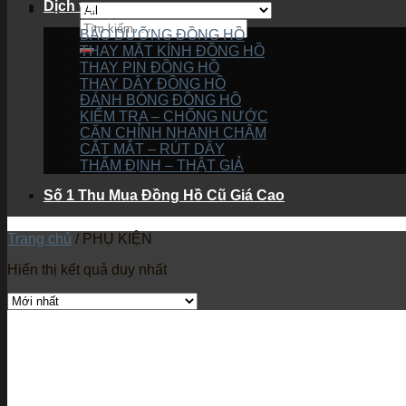
Dịch vụ
BẢO DƯỠNG ĐỒNG HỒ
THAY MẶT KÍNH ĐỒNG HỒ
THAY PIN ĐỒNG HỒ
THAY DÂY ĐỒNG HỒ
ĐÁNH BÓNG ĐỒNG HỒ
KIỂM TRA – CHỐNG NƯỚC
CĂN CHỈNH NHANH CHẬM
CẮT MẮT – RÚT DÂY
THẨM ĐỊNH – THẬT GIẢ
Số 1 Thu Mua Đồng Hồ Cũ Giá Cao
Trang chủ
/
PHỤ KIỆN
Hiển thị kết quả duy nhất