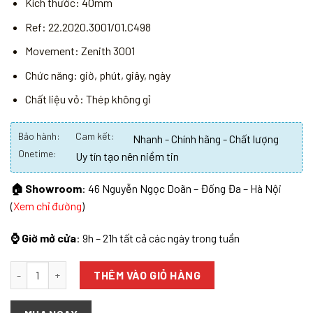
Kích thước: 40mm
Ref: 22.2020.3001/01.C498
Movement: Zenith 3001
Chức năng: giờ, phút, giây, ngày
Chất liệu vỏ: Thép không gỉ
Bảo hành:
Cam kết:
Nhanh - Chính hãng - Chất lượng
Onetime:
Uy tín tạo nên niềm tin
🏠 Showroom
: 46 Nguyễn Ngọc Doãn – Đống Đa – Hà Nội
(
Xem chỉ đường
)
⌚ Giờ mở cửa
: 9h – 21h tất cả các ngày trong tuần
Số lượng
THÊM VÀO GIỎ HÀNG