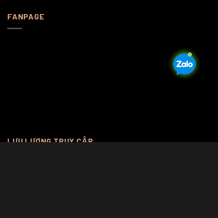
FANPAGE
LƯU LƯỢNG TRUY CẬP
Online Visitors:
0
Total Views:
1.155.569