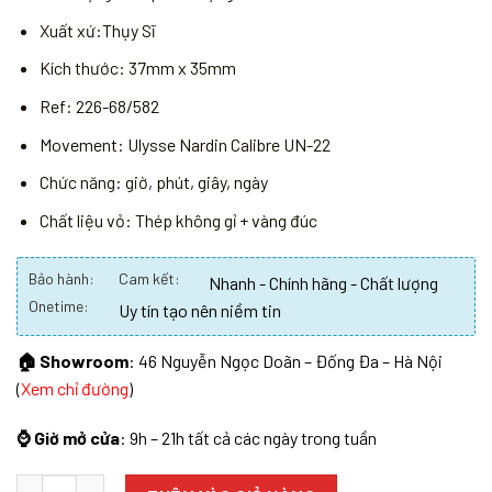
Xuất xứ:Thụy Sĩ
Kích thước: 37mm x 35mm
Ref: 226-68/582
Movement: Ulysse Nardin Calibre UN-22
Chức năng: giờ, phút, giây, ngày
Chất liệu vỏ: Thép không gỉ + vàng đúc
Bảo hành:
Cam kết:
Nhanh - Chính hãng - Chất lượng
Onetime:
Uy tín tạo nên niềm tin
🏠 Showroom
: 46 Nguyễn Ngọc Doãn – Đống Đa – Hà Nội
(
Xem chỉ đường
)
⌚ Giờ mở cửa
: 9h – 21h tất cả các ngày trong tuần
Số lượng