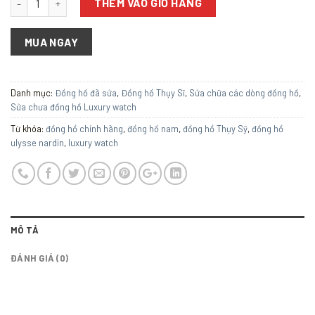
THÊM VÀO GIỎ HÀNG
MUA NGAY
Danh mục:
Đồng hồ đã sửa
,
Đồng hồ Thụy Sĩ
,
Sửa chữa các dòng đồng hồ
,
Sửa chưa đồng hồ Luxury watch
Từ khóa:
đồng hồ chính hãng
,
đồng hồ nam
,
đồng hồ Thụy Sỹ
,
đồng hồ
ulysse nardin
,
luxury watch
MÔ TẢ
ĐÁNH GIÁ (0)