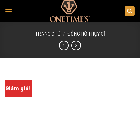
Skip
to
content
TRANG CHỦ
/
ĐỒNG HỒ THỤY SĨ
Giảm giá!