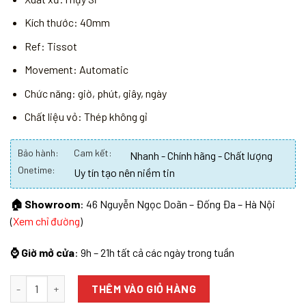
Kích thước: 40mm
Ref: Tissot
Movement: Automatic
Chức năng: giờ, phút, giây, ngày
Chất liệu vỏ: Thép không gỉ
Bảo hành:
Cam kết:
Nhanh - Chính hãng - Chất lượng
Onetime:
Uy tín tạo nên niềm tin
🏠 Showroom
: 46 Nguyễn Ngọc Doãn – Đống Đa – Hà Nội
(
Xem chỉ đường
)
⌚ Giờ mở cửa
: 9h – 21h tất cả các ngày trong tuần
Số lượng
THÊM VÀO GIỎ HÀNG