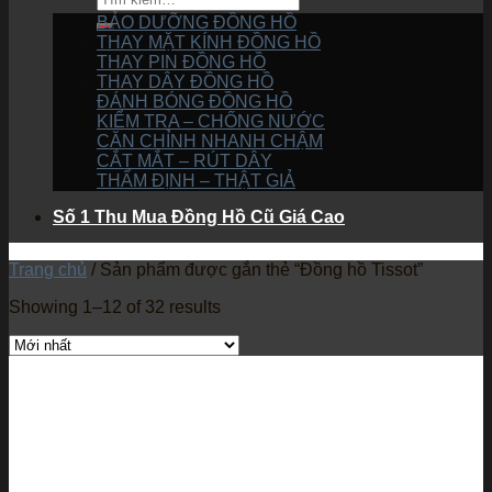
BẢO DƯỠNG ĐỒNG HỒ
THAY MẶT KÍNH ĐỒNG HỒ
THAY PIN ĐỒNG HỒ
THAY DÂY ĐỒNG HỒ
ĐÁNH BÓNG ĐỒNG HỒ
KIỂM TRA – CHỐNG NƯỚC
CĂN CHỈNH NHANH CHẬM
CẮT MẮT – RÚT DÂY
THẨM ĐỊNH – THẬT GIẢ
Số 1 Thu Mua Đồng Hồ Cũ Giá Cao
Trang chủ
/
Sản phẩm được gắn thẻ “Đồng hồ Tissot”
Showing 1–12 of 32 results