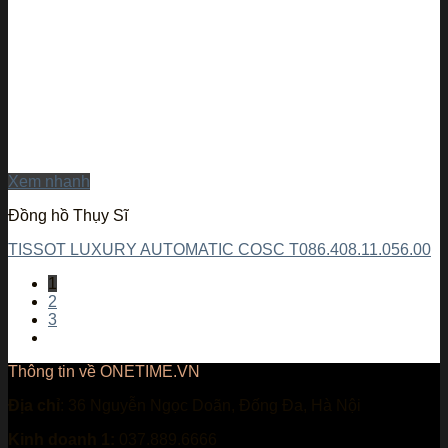
Xem nhanh
Đồng hồ Thụy Sĩ
TISSOT LUXURY AUTOMATIC COSC T086.408.11.056.00
1
2
3
Thông tin về ONETIME.VN
Địa chỉ
: 36 Nguyễn Ngọc Doãn, Đống Đa, Hà Nội
Kinh doanh 1:
037.889.6666