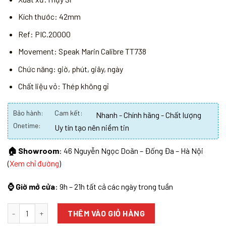
Kích thước: 42mm
Ref: PIC.20000
Movement: Speak Marin Calibre TT738
Chức năng: giờ, phút, giây, ngày
Chất liệu vỏ: Thép không gỉ
Bảo hành:
Cam kết:
Nhanh - Chính hãng - Chất lượng
Onetime:
Uy tín tạo nên niềm tin
🏠 Showroom
: 46 Nguyễn Ngọc Doãn – Đống Đa – Hà Nội
(
Xem chỉ đường
)
⌚ Giờ mở cửa
: 9h – 21h tất cả các ngày trong tuần
Số lượng
THÊM VÀO GIỎ HÀNG