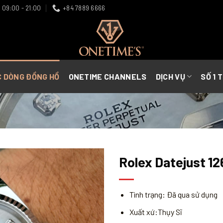
09:00 - 21:00
+84 7889 6666
C DÒNG ĐỒNG HỒ
ONETIME CHANNELS
DỊCH VỤ
SỐ 1 
Rolex Datejust 1
Tình trạng: Đã qua sử dụng
Xuất xứ:Thụy Sĩ