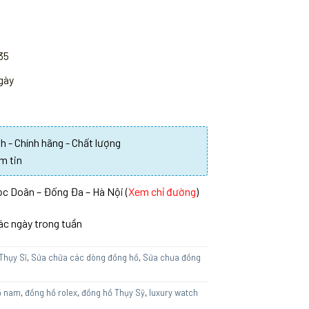
35
ngày
 - Chính hãng - Chất lượng
m tin
c Doãn – Đống Đa – Hà Nội (
Xem chỉ đường
)
các ngày trong tuần
Thụy Sĩ
,
Sửa chữa các dòng đồng hồ
,
Sửa chưa đồng
ồ nam
,
đồng hồ rolex
,
đồng hồ Thụy Sỹ
,
luxury watch