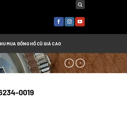
THU MUA ĐỒNG HỒ CŨ GIÁ CAO
26234-0019