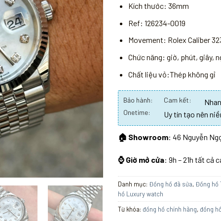
Kích thước: 36mm
Ref: 126234-0019
Movement: Rolex Caliber 32
Chức năng: giờ, phút, giây, 
Chất liệu vỏ:Thép không gỉ
Bảo hành:
Cam kết:
Nhanh
Onetime:
Uy tín tạo nên niề
🏠 Showroom
: 46 Nguyễn Ngọ
⌚ Giờ mở cửa
: 9h – 21h tất cả 
Danh mục:
Đồng hồ đã sửa
,
Đồng hồ 
hồ Luxury watch
Từ khóa:
đồng hồ chính hãng
,
đồng h