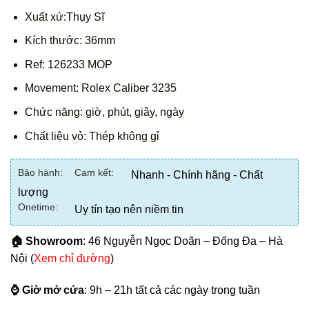
Xuất xứ:Thụy Sĩ
Kích thước: 36mm
Ref: 126233 MOP
Movement: Rolex Caliber 3235
Chức năng: giờ, phút, giây, ngày
Chất liệu vỏ: Thép không gỉ
Bảo hành:
Cam kết:
Nhanh - Chính hãng - Chất
lượng
Onetime:
Uy tín tạo nên niềm tin
🏠 Showroom
: 46 Nguyễn Ngọc Doãn – Đống Đa – Hà
Nội (
Xem chỉ đường
)
⌚ Giờ mở cửa
: 9h – 21h tất cả các ngày trong tuần