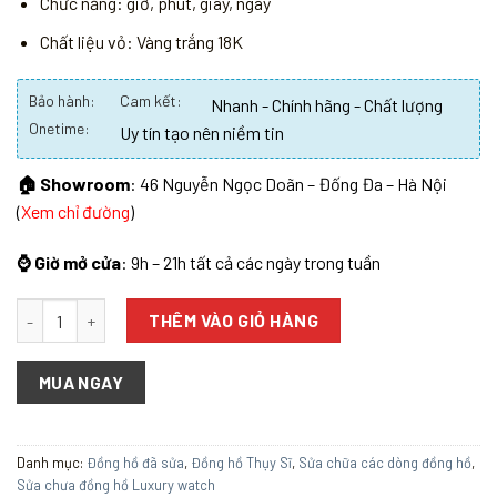
Chức năng: giờ, phút, giây, ngày
Chất liệu vỏ: Vàng trắng 18K
Bảo hành:
Cam kết:
Nhanh - Chính hãng - Chất lượng
Onetime:
Uy tín tạo nên niềm tin
🏠 Showroom
: 46 Nguyễn Ngọc Doãn – Đống Đa – Hà Nội
(
Xem chỉ đường
)
⌚ Giờ mở cửa
: 9h – 21h tất cả các ngày trong tuần
Số lượng
THÊM VÀO GIỎ HÀNG
MUA NGAY
Danh mục:
Đồng hồ đã sửa
,
Đồng hồ Thụy Sĩ
,
Sửa chữa các dòng đồng hồ
,
Sửa chưa đồng hồ Luxury watch