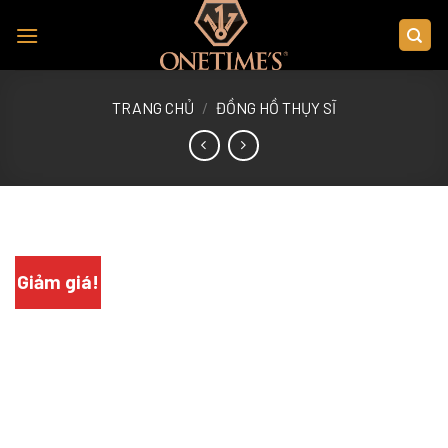
Skip
to
content
TRANG CHỦ
/
ĐỒNG HỒ THỤY SĨ
Giảm giá!