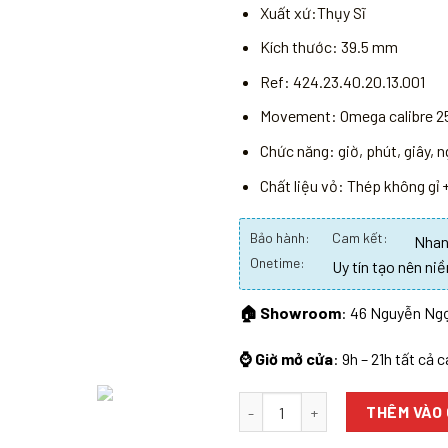
Xuất xứ:Thụy Sĩ
Kích thước: 39.5 mm
Ref: 424.23.40.20.13.001
Movement: Omega calibre 2
Chức năng: giờ, phút, giây, 
Chất liệu vỏ: Thép không gỉ 
Bảo hành:
Cam kết:
Nhanh
Onetime:
Uy tín tạo nên niề
🏠 Showroom
: 46 Nguyễn Ngọ
⌚ Giờ mở cửa
: 9h – 21h tất cả 
Số lượng
THÊM VÀO 