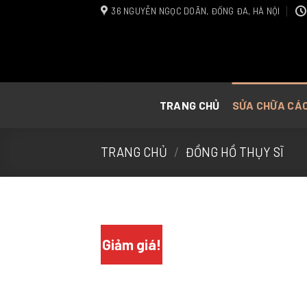
Skip
36 NGUYỄN NGỌC DOÃN, ĐỐNG ĐA, HÀ NỘI
to
content
TRANG CHỦ
SỬA CHỮA CÁ
TRANG CHỦ
/
ĐỒNG HỒ THỤY SĨ
Giảm giá!