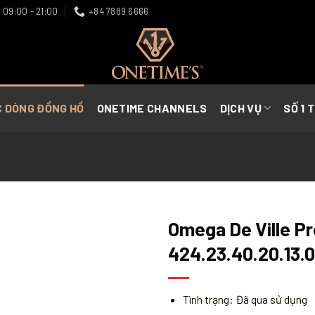
09:00 - 21:00
+84 7889 6666
C DÒNG ĐỒNG HỒ
ONETIME CHANNELS
DỊCH VỤ
SỐ 1 
Omega De Ville Pr
424.23.40.20.13.0
Tình trạng: Đã qua sử dụng