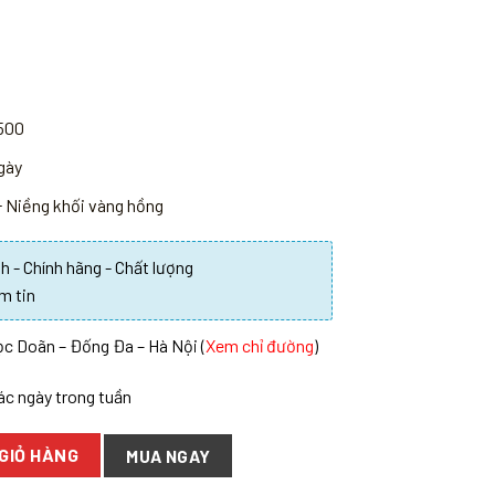
500
ngày
+ Niềng khối vàng hồng
 - Chính hãng - Chất lượng
m tin
c Doãn – Đống Đa – Hà Nội (
Xem chỉ đường
)
các ngày trong tuần
GIỎ HÀNG
MUA NGAY