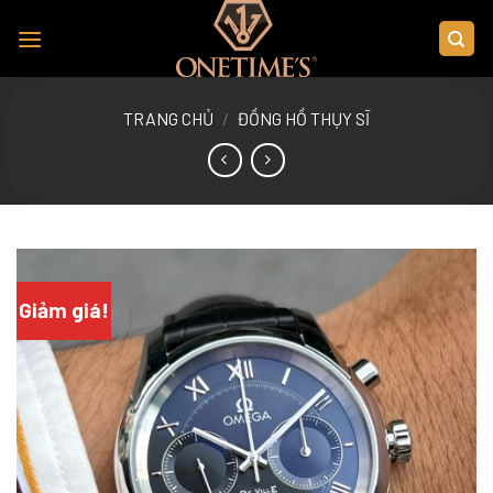
Skip
to
content
TRANG CHỦ
/
ĐỒNG HỒ THỤY SĨ
Giảm giá!