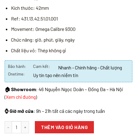
Kích thước: 42mm
Ref: 431.13.42.51.01.001
Movement: Omega Calibre 9300
Chức năng: giờ, phút, giây, ngày
Chất liệu vỏ: Thép không gỉ
Bảo hành:
Cam kết:
Nhanh - Chính hãng - Chất lượng
Onetime:
Uy tín tạo nên niềm tin
🏠 Showroom
: 46 Nguyễn Ngọc Doãn – Đống Đa – Hà Nội
(
Xem chỉ đường
)
⌚ Giờ mở cửa
: 9h – 21h tất cả các ngày trong tuần
Số lượng
THÊM VÀO GIỎ HÀNG