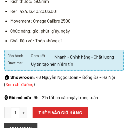
Kích thước: 39.5mm
Ref: 424.13.40.20.03.001
Movement: Omega Calibre 2500
Chức năng: giờ, phút, giây, ngày
Chất liệu vỏ: Thép không gỉ
Bảo hành:
Cam kết:
Nhanh - Chính hãng - Chất lượng
Onetime:
Uy tín tạo nên niềm tin
🏠 Showroom
: 46 Nguyễn Ngọc Doãn – Đống Đa – Hà Nội
(
Xem chỉ đường
)
⌚ Giờ mở cửa
: 9h – 21h tất cả các ngày trong tuần
Số lượng
THÊM VÀO GIỎ HÀNG