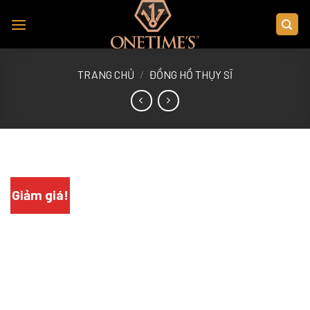
Skip
to
content
TRANG CHỦ
/
ĐỒNG HỒ THỤY SĨ
Giảm giá!