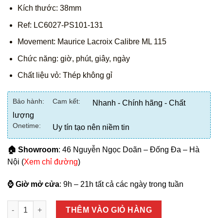
Kích thước: 38mm
Ref: LC6027-PS101-131
Movement: Maurice Lacroix Calibre ML 115
Chức năng: giờ, phút, giây, ngày
Chất liệu vỏ: Thép không gỉ
Bảo hành:
Cam kết:
Nhanh - Chính hãng - Chất
lượng
Onetime:
Uy tín tạo nên niềm tin
🏠 Showroom
: 46 Nguyễn Ngọc Doãn – Đống Đa – Hà
Nội (
Xem chỉ đường
)
⌚ Giờ mở cửa
: 9h – 21h tất cả các ngày trong tuần
Số lượng
THÊM VÀO GIỎ HÀNG