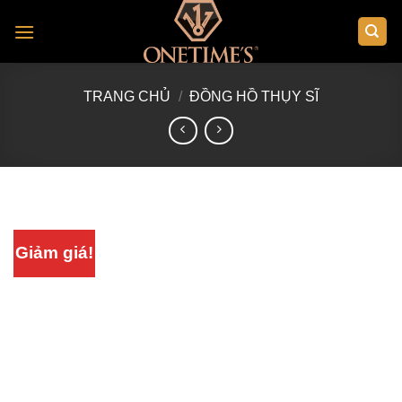
Skip
to
content
TRANG CHỦ
/
ĐỒNG HỒ THỤY SĨ
Giảm giá!