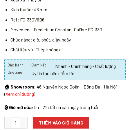
Kích thước: 43 mm
Ref: FC-330V6B6
Movement: Frederique Constant Calibre FC-330
Chức năng: giờ, phút, giây, ngày
Chất liệu vỏ: Thép không gỉ
Bảo hành:
Cam kết:
Nhanh - Chính hãng - Chất lượng
Onetime:
Uy tín tạo nên niềm tin
🏠 Showroom
: 46 Nguyễn Ngọc Doãn – Đống Đa – Hà Nội
(
Xem chỉ đường
)
⌚ Giờ mở cửa
: 9h – 21h tất cả các ngày trong tuần
Số lượng
THÊM VÀO GIỎ HÀNG