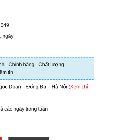
 049
, ngày
h - Chính hãng - Chất lượng
iềm tin
gọc Doãn – Đống Đa – Hà Nội (
Xem chỉ
 cả các ngày trong tuần