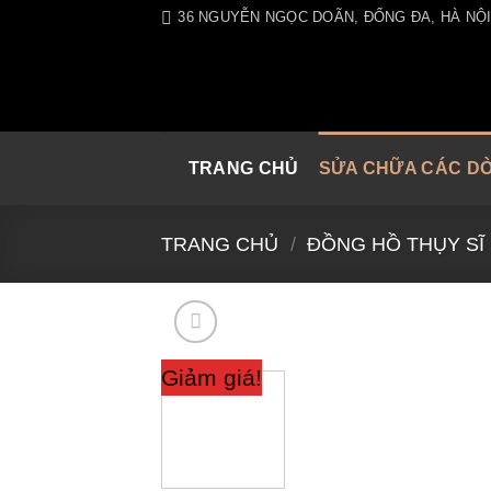
Skip
36 NGUYỄN NGỌC DOÃN, ĐỐNG ĐA, HÀ NỘ
to
content
TRANG CHỦ
SỬA CHỮA CÁC D
TRANG CHỦ
/
ĐỒNG HỒ THỤY SĨ
Giảm giá!