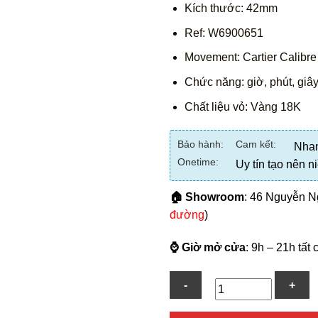
Kích thước: 42mm
Ref: W6900651
Movement: Cartier Calibre
Chức năng: giờ, phút, giây
Chất liệu vỏ: Vàng 18K
Bảo hành:
Cam kết:
Nhan
Onetime:
Uy tín tạo nên n
🏠 Showroom
: 46 Nguyễn N
đường
)
⌚ Giờ mở cửa
: 9h – 21h tất