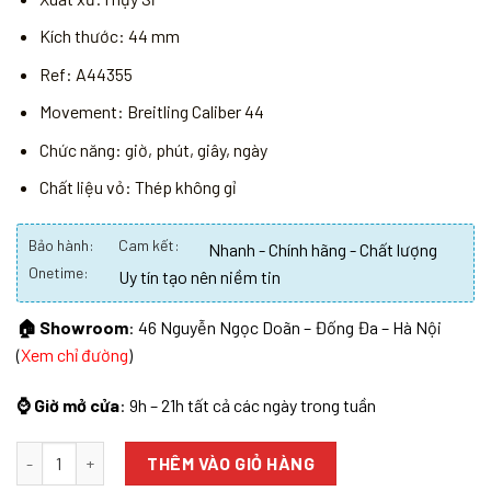
Kích thước: 44 mm
Ref: A44355
Movement: Breitling Caliber 44
Chức năng: giờ, phút, giây, ngày
Chất liệu vỏ: Thép không gỉ
Bảo hành:
Cam kết:
Nhanh - Chính hãng - Chất lượng
Onetime:
Uy tín tạo nên niềm tin
🏠 Showroom
: 46 Nguyễn Ngọc Doãn – Đống Đa – Hà Nội
(
Xem chỉ đường
)
⌚ Giờ mở cửa
: 9h – 21h tất cả các ngày trong tuần
Số lượng
THÊM VÀO GIỎ HÀNG