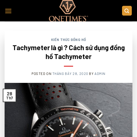
Skip
to
content
KIẾN THỨC ĐỒNG HỒ
Tachymeter là gì ? Cách sử dụng đồng
hồ Tachymeter
POSTED ON
THÁNG BẢY 28, 2020
BY
ADMIN
28
Th7