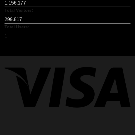
1.156.177
Total Visitors:
299.817
Total Users:
1