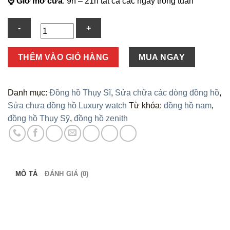
⌚ Giờ mở cửa
: 9h – 21h tất cả các ngày trong tuần
Số
THÊM VÀO GIỎ HÀNG
MUA NGAY
lượng
Danh mục:
Đồng hồ Thụy Sĩ
,
Sửa chữa các dòng đồng hồ
,
Sửa chưa đồng hồ Luxury watch
Từ khóa:
đồng hồ nam
,
đồng hồ Thụy Sỹ
,
đồng hồ zenith
MÔ TẢ
ĐÁNH GIÁ (0)