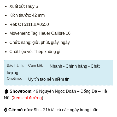
Xuất xứ:Thụy Sĩ
Kích thước: 42 mm
Ref: CT5111.BA0550
Movement: Tag Heuer Calibre 16
Chức năng: giờ, phút, giây, ngày
Chất liệu vỏ: Thép không gỉ
Bảo hành:
Cam kết:
Nhanh - Chính hãng - Chất
lượng
Onetime:
Uy tín tạo nên niềm tin
🏠 Showroom
: 46 Nguyễn Ngọc Doãn – Đống Đa – Hà
Nội (
Xem chỉ đường
)
⌚ Giờ mở cửa
: 9h – 21h tất cả các ngày trong tuần