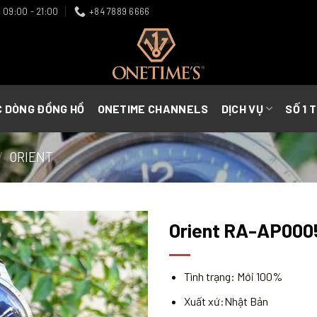
09:00 - 21:00
+84 7889 6666
C DÒNG ĐỒNG HỒ
ONETIME CHANNELS
DỊCH VỤ
SỐ 1 
/
ORIENT
Orient RA-AP000
Tình trạng: Mới 100%
Xuất xứ:Nhật Bản