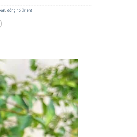
T
bản
,
đồng hồ Orient