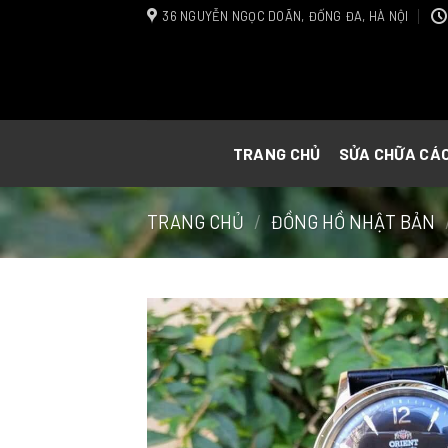
Skip
36 NGUYỄN NGỌC DOÃN, ĐỐNG ĐA, HÀ NỘI
to
content
TRANG CHỦ
SỬA CHỮA CÁ
TRANG CHỦ
/
ĐỒNG HỒ NHẬT BẢN