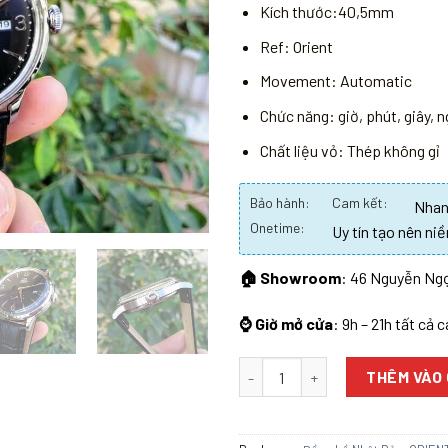
Kích thước:40,5mm
Ref: Orient
Movement: Automatic
Chức năng: giờ, phút, giây, 
Chất liệu vỏ: Thép không gỉ
Bảo hành:
Cam kết:
Nhanh
Onetime:
Uy tín tạo nên niề
🏠 Showroom
: 46 Nguyễn Ngọ
⌚ Giờ mở cửa
: 9h – 21h tất cả 
Số lượng
THÊM VÀO 