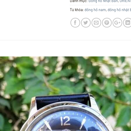
Danh mục:
Đồng hồ Nhật Bản
,
ORIEN
Từ khóa:
đồng hồ nam
,
đồng hồ nhật 