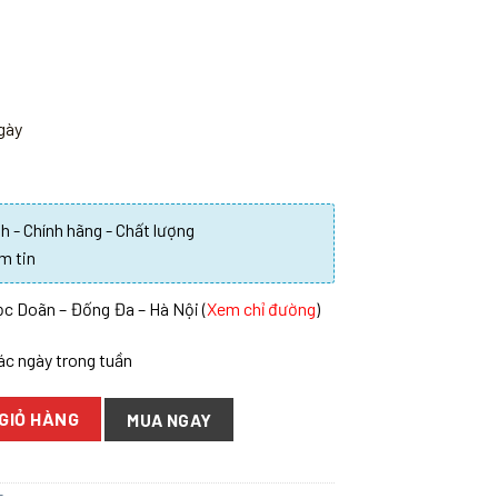
ngày
 - Chính hãng - Chất lượng
m tin
c Doãn – Đống Đa – Hà Nội (
Xem chỉ đường
)
các ngày trong tuần
GIỎ HÀNG
MUA NGAY