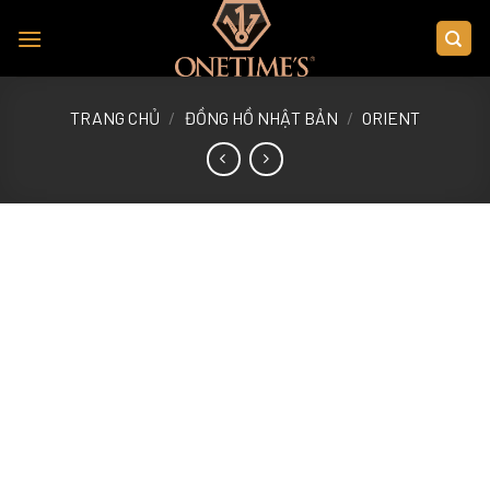
Skip
to
content
TRANG CHỦ
/
ĐỒNG HỒ NHẬT BẢN
/
ORIENT