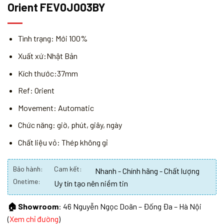
Orient FEV0J003BY
Tình trạng: Mới 100%
Xuất xứ:Nhật Bản
Kích thước:37mm
Ref: Orient
Movement: Automatic
Chức năng: giờ, phút, giây, ngày
Chất liệu vỏ: Thép không gỉ
Bảo hành:
Cam kết:
Nhanh - Chính hãng - Chất lượng
Onetime:
Uy tín tạo nên niềm tin
🏠 Showroom
: 46 Nguyễn Ngọc Doãn – Đống Đa – Hà Nội
(
Xem chỉ đường
)