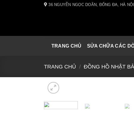
Skip
36 NGUYỄN NGỌC DOÃN, ĐỐNG ĐA, HÀ NỘ
to
content
TRANG CHỦ
SỬA CHỮA CÁC D
TRANG CHỦ
/
ĐỒNG HỒ NHẬT B