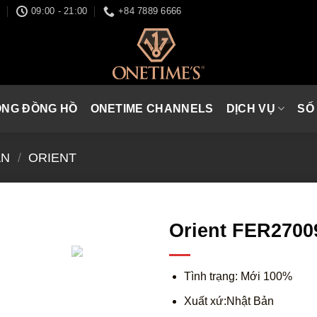
I
09:00 - 21:00
+84 7889 6666
ÒNG ĐỒNG HỒ
ONETIME CHANNELS
DỊCH VỤ
SỐ
ẢN
/
ORIENT
Orient FER270
Tình trạng: Mới 100%
Xuất xứ:Nhật Bản