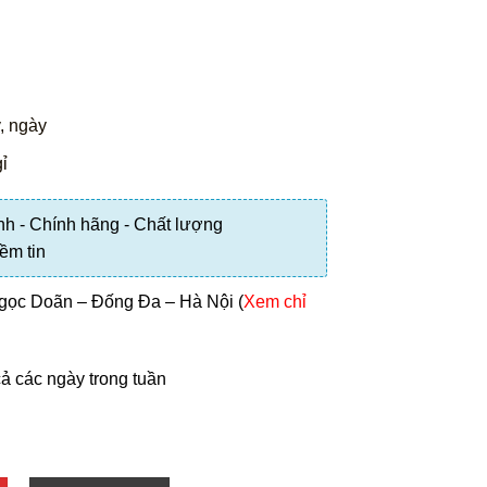
, ngày
ỉ
h - Chính hãng - Chất lượng
iềm tin
gọc Doãn – Đống Đa – Hà Nội (
Xem chỉ
 cả các ngày trong tuần