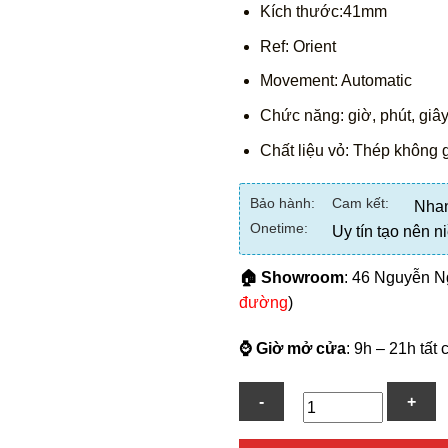
Kích thước:41mm
Ref: Orient
Movement: Automatic
Chức năng: giờ, phút, giây
Chất liệu vỏ: Thép không g
Bảo hành:
Cam kết:
Nhan
Onetime:
Uy tín tạo nên n
🏠 Showroom
: 46 Nguyễn N
đường
)
⌚ Giờ mở cửa
: 9h – 21h tất