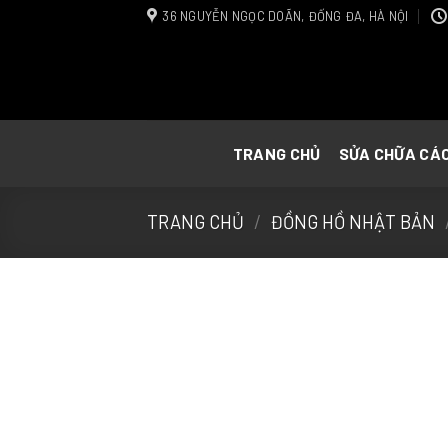
Skip
36 NGUYỄN NGỌC DOÃN, ĐỐNG ĐA, HÀ NỘI
to
content
TRANG CHỦ
SỬA CHỮA CÁ
TRANG CHỦ
/
ĐỒNG HỒ NHẬT BẢN