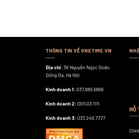
THÔNG TIN VỀ ONETIME.VN
NHẬ
Địa chỉ
: 36 Nguyễn Ngọc Doãn,
Đống Đa, Hà Nội
Kinh doanh 1:
037.889.6666
Kinh doanh 2:
0911.03.1111
HỖ 
Kinh doanh 3:
033.249.7777
Chín