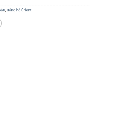
T
bản
,
đồng hồ Orient