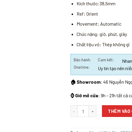
Kích thước:38,5mm
Ref: Orient
Movement: Automatic
Chức năng: giờ, phút, giây
Chất liệu vỏ: Thép không gỉ
Bảo hành:
Cam kết:
Nhanh
Onetime:
Uy tín tạo nên niề
🏠 Showroom
: 46 Nguyễn Ngọ
⌚ Giờ mở cửa
: 9h – 21h tất cả 
Số lượng
THÊM VÀO 