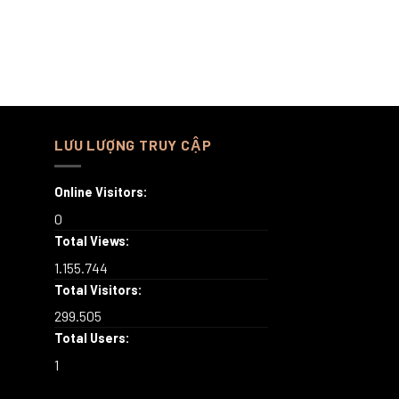
LƯU LƯỢNG TRUY CẬP
Online Visitors:
0
Total Views:
1.155.744
Total Visitors:
299.505
Total Users:
1