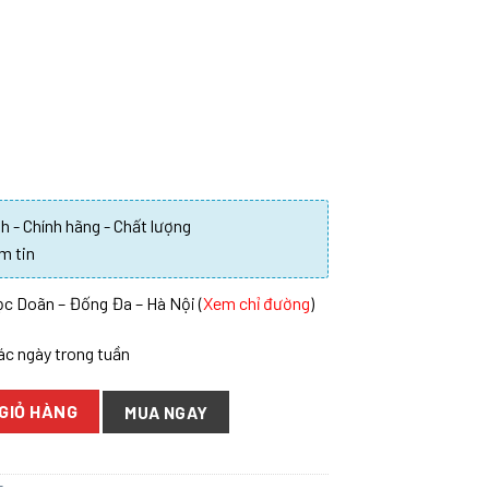
 - Chính hãng - Chất lượng
m tin
c Doãn – Đống Đa – Hà Nội (
Xem chỉ đường
)
các ngày trong tuần
GIỎ HÀNG
MUA NGAY