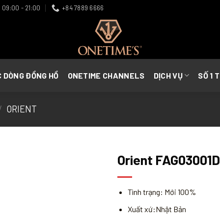
09:00 - 21:00
+84 7889 6666
C DÒNG ĐỒNG HỒ
ONETIME CHANNELS
DỊCH VỤ
SỐ 1 
/
ORIENT
Orient FAG03001
Tình trạng: Mới 100%
Xuất xứ:Nhật Bản