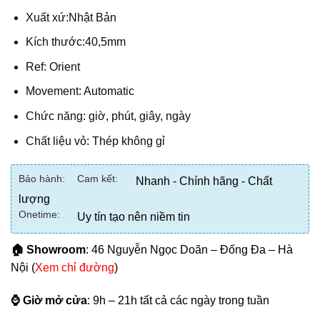
Xuất xứ:Nhật Bản
Kích thước:40,5mm
Ref: Orient
Movement: Automatic
Chức năng: giờ, phút, giây, ngày
Chất liệu vỏ: Thép không gỉ
Bảo hành:
Cam kết:
Nhanh - Chính hãng - Chất
lượng
Onetime:
Uy tín tạo nên niềm tin
🏠 Showroom
: 46 Nguyễn Ngọc Doãn – Đống Đa – Hà
Nội (
Xem chỉ đường
)
⌚ Giờ mở cửa
: 9h – 21h tất cả các ngày trong tuần