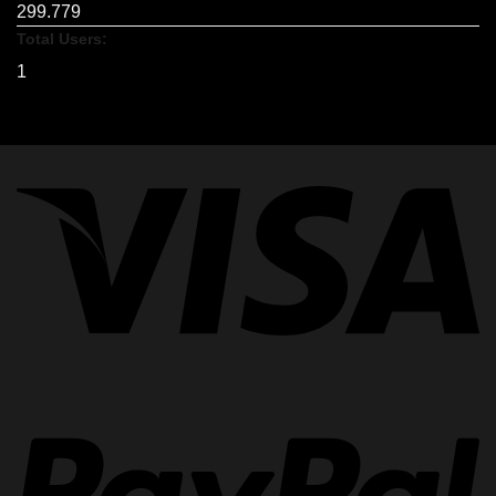
299.779
Total Users:
1