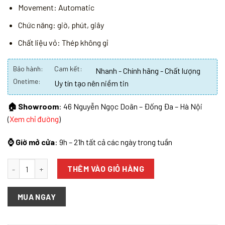
Movement: Automatic
Chức năng: giờ, phút, giây
Chất liệu vỏ: Thép không gỉ
Bảo hành:
Cam kết:
Nhanh - Chính hãng - Chất lượng
Onetime:
Uy tín tạo nên niềm tin
🏠 Showroom
: 46 Nguyễn Ngọc Doãn – Đống Đa – Hà Nội
(
Xem chỉ đường
)
⌚ Giờ mở cửa
: 9h – 21h tất cả các ngày trong tuần
Số lượng
THÊM VÀO GIỎ HÀNG
MUA NGAY