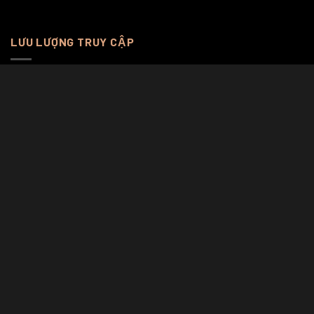
LƯU LƯỢNG TRUY CẬP
Online Visitors:
0
Total Views:
1.155.682
Total Visitors:
299.458
Total Users:
1
TIN TỨC
LIÊN LẠC
BẢNG XẾP HẠNG ĐỒNG HỒ
PHƯƠNG THỨC THANH TOÁN