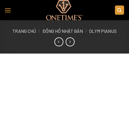
Skip
to
content
TRANG CHỦ
/
ĐỒNG HỒ NHẬT BẢN
/
OLYM PIANUS