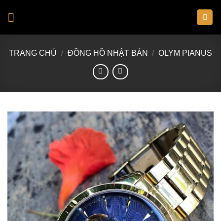
Skip
to
content
TRANG CHỦ
/
ĐỒNG HỒ NHẬT BẢN
/
OLYM PIANUS