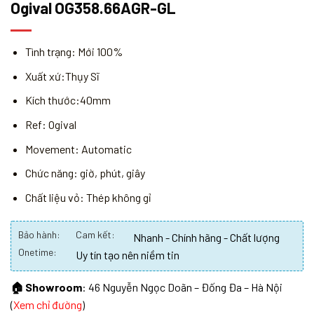
Ogival OG358.66AGR-GL
Tình trạng: Mới 100%
Xuất xứ:Thụy Sĩ
Kích thước:40mm
Ref: Ogival
Movement: Automatic
Chức năng: giờ, phút, giây
Chất liệu vỏ: Thép không gỉ
Bảo hành:
Cam kết:
Nhanh - Chính hãng - Chất lượng
Onetime:
Uy tín tạo nên niềm tin
🏠 Showroom
: 46 Nguyễn Ngọc Doãn – Đống Đa – Hà Nội
(
Xem chỉ đường
)