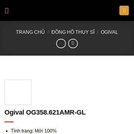
Skip
to
content
TRANG CHỦ
/
ĐỒNG HỒ THỤY SĨ
/
OGIVAL
Ogival OG358.621AMR-GL
Tình trạng: Mới 100%