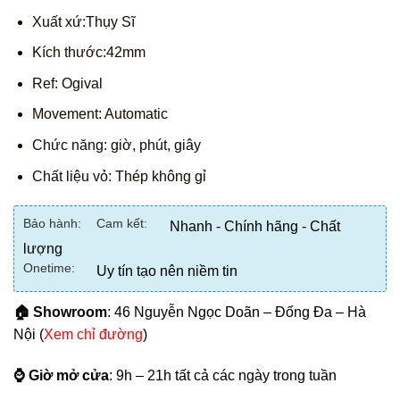
Xuất xứ:Thụy Sĩ
Kích thước:42mm
Ref: Ogival
Movement: Automatic
Chức năng: giờ, phút, giây
Chất liệu vỏ: Thép không gỉ
Bảo hành:
Cam kết:
Nhanh - Chính hãng - Chất
lượng
Onetime:
Uy tín tạo nên niềm tin
🏠 Showroom
: 46 Nguyễn Ngọc Doãn – Đống Đa – Hà
Nội (
Xem chỉ đường
)
⌚ Giờ mở cửa
: 9h – 21h tất cả các ngày trong tuần