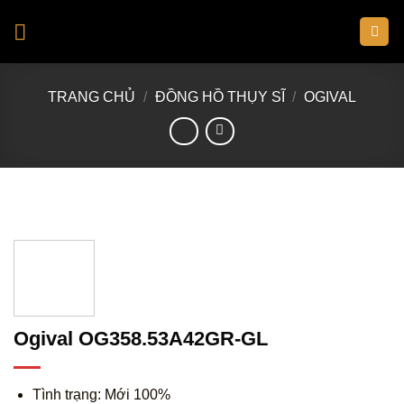
Skip
to
content
TRANG CHỦ
/
ĐỒNG HỒ THỤY SĨ
/
OGIVAL
Ogival OG358.53A42GR-GL
Tình trạng: Mới 100%