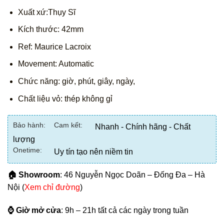
Xuất xứ:Thụy Sĩ
Kích thước: 42mm
Ref: Maurice Lacroix
Movement: Automatic
Chức năng: giờ, phút, giây, ngày,
Chất liệu vỏ: thép không gỉ
Bảo hành:
Cam kết:
Nhanh - Chính hãng - Chất
lượng
Onetime:
Uy tín tạo nên niềm tin
🏠 Showroom
: 46 Nguyễn Ngọc Doãn – Đống Đa – Hà
Nội (
Xem chỉ đường
)
⌚ Giờ mở cửa
: 9h – 21h tất cả các ngày trong tuần