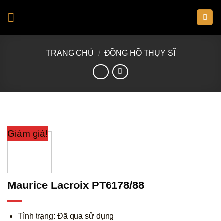
Skip
to
content
TRANG CHỦ
/
ĐỒNG HỒ THỤY SĨ
Giảm giá!
Maurice Lacroix PT6178/88
Tình trạng: Đã qua sử dụng