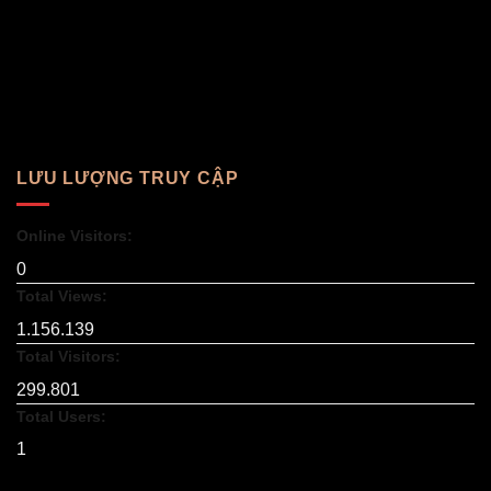
LƯU LƯỢNG TRUY CẬP
Online Visitors:
0
Total Views:
1.156.139
Total Visitors:
299.801
Total Users:
1