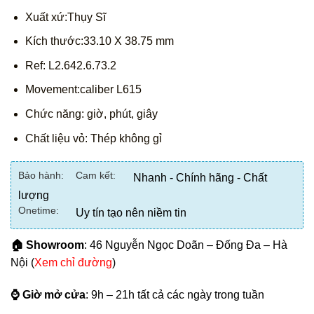
Xuất xứ:Thụy Sĩ
Kích thước:33.10 X 38.75 mm
Ref: L2.642.6.73.2
Movement:caliber L615
Chức năng: giờ, phút, giây
Chất liệu vỏ: Thép không gỉ
Bảo hành:
Cam kết:
Nhanh - Chính hãng - Chất
lượng
Onetime:
Uy tín tạo nên niềm tin
🏠 Showroom
: 46 Nguyễn Ngọc Doãn – Đống Đa – Hà
Nội (
Xem chỉ đường
)
⌚ Giờ mở cửa
: 9h – 21h tất cả các ngày trong tuần