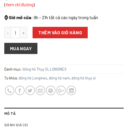
(
Xem chỉ đường
)
⌚ Giờ mở cửa
: 9h – 21h tất cả các ngày trong tuần
Số lượng
THÊM VÀO GIỎ HÀNG
MUA NGAY
Danh mục:
Đồng hồ Thụy Sĩ
,
LONGINES
Từ khóa:
đồng hồ Longines
,
đồng hồ nam
,
đồng hồ thụy sĩ
MÔ TẢ
ĐÁNH GIÁ (0)