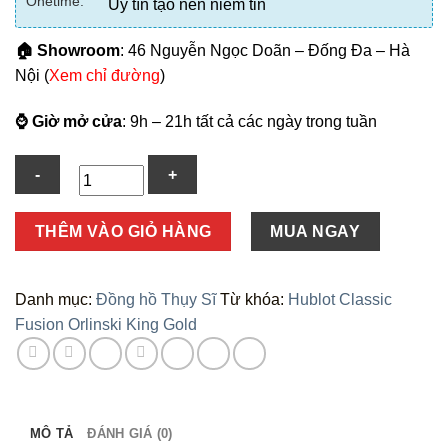
Onetime:
Uy tín tạo nên niềm tin
🏠 Showroom
: 46 Nguyễn Ngọc Doãn – Đống Đa – Hà
Nội (
Xem chỉ đường
)
⌚ Giờ mở cửa
: 9h – 21h tất cả các ngày trong tuần
Số
THÊM VÀO GIỎ HÀNG
MUA NGAY
lượng
Danh mục:
Đồng hồ Thụy Sĩ
Từ khóa:
Hublot Classic
Fusion Orlinski King Gold
MÔ TẢ
ĐÁNH GIÁ (0)