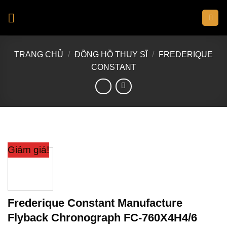
Skip
to
content
TRANG CHỦ
/
ĐỒNG HỒ THỤY SĨ
/
FREDERIQUE
CONSTANT
Giảm giá!
Frederique Constant Manufacture
Flyback Chronograph FC-760X4H4/6