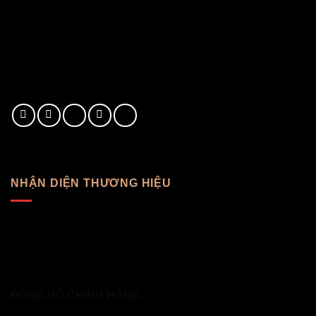
NHẬN DIỆN THƯƠNG HIỆU
ĐỒNG HỒ CHÍNH HÃNG