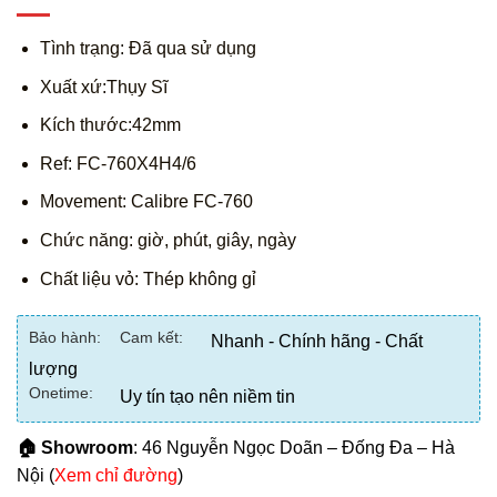
Tình trạng: Đã qua sử dụng
Xuất xứ:Thụy Sĩ
Kích thước:42mm
Ref: FC-760X4H4/6
Movement: Calibre FC-760
Chức năng: giờ, phút, giây, ngày
Chất liệu vỏ: Thép không gỉ
Bảo hành:
Cam kết:
Nhanh - Chính hãng - Chất
lượng
Onetime:
Uy tín tạo nên niềm tin
🏠 Showroom
: 46 Nguyễn Ngọc Doãn – Đống Đa – Hà
Nội (
Xem chỉ đường
)