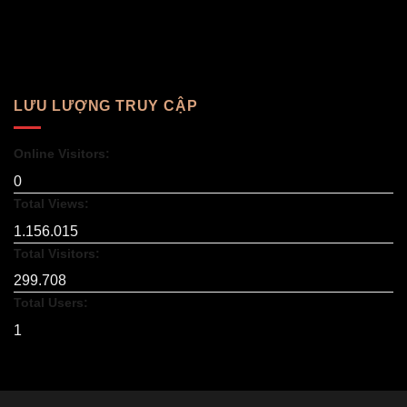
LƯU LƯỢNG TRUY CẬP
Online Visitors:
0
Total Views:
1.156.015
Total Visitors:
299.708
Total Users:
1