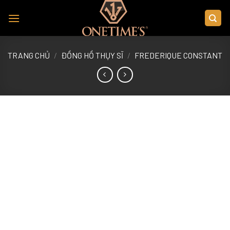
Skip
to
content
TRANG CHỦ
/
ĐỒNG HỒ THỤY SĨ
/
FREDERIQUE CONSTANT