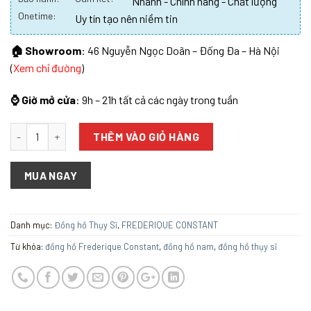
Nhanh - Chính hãng - Chất lượng
Onetime:
Uy tín tạo nên niềm tin
🏠 Showroom
: 46 Nguyễn Ngọc Doãn – Đống Đa – Hà Nội
(
Xem chỉ đường
)
⌚ Giờ mở cửa
: 9h – 21h tất cả các ngày trong tuần
Số lượng
THÊM VÀO GIỎ HÀNG
MUA NGAY
Danh mục:
Đồng hồ Thụy Sĩ
,
FREDERIQUE CONSTANT
Từ khóa:
đồng hồ Frederique Constant
,
đồng hồ nam
,
đồng hồ thụy sĩ