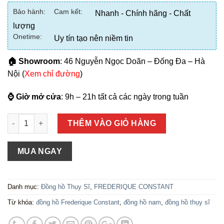
Bảo hành:
Cam kết:
Nhanh - Chính hãng - Chất
lượng
Onetime:
Uy tín tạo nên niềm tin
🏠 Showroom
: 46 Nguyễn Ngọc Doãn – Đống Đa – Hà
Nội (
Xem chỉ đường
)
⌚ Giờ mở cửa
: 9h – 21h tất cả các ngày trong tuần
Số lượng
THÊM VÀO GIỎ HÀNG
MUA NGAY
Danh mục:
Đồng hồ Thụy Sĩ
,
FREDERIQUE CONSTANT
Từ khóa:
đồng hồ Frederique Constant
,
đồng hồ nam
,
đồng hồ thụy sĩ