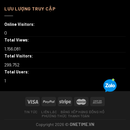
LƯU LƯỢNG TRUY CẬP
Online Visitors:
0
Total Views:
1.156.081
Total Visitors:
299.752
Total Users:
1
TIN TỨC
LIÊN LẠC
BẢNG XẾP HẠNG ĐỒNG HỒ
PHƯƠNG THỨC THANH TOÁN
Copyright 2026 ©
ONETIME.VN