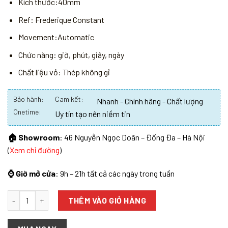
Kích thước:40mm
Ref: Frederique Constant
Movement:Automatic
Chức năng: giờ, phút, giây, ngày
Chất liệu vỏ: Thép không gỉ
Bảo hành:
Cam kết:
Nhanh - Chính hãng - Chất lượng
Onetime:
Uy tín tạo nên niềm tin
🏠 Showroom
: 46 Nguyễn Ngọc Doãn – Đống Đa – Hà Nội
(
Xem chỉ đường
)
⌚ Giờ mở cửa
: 9h – 21h tất cả các ngày trong tuần
Số lượng
THÊM VÀO GIỎ HÀNG