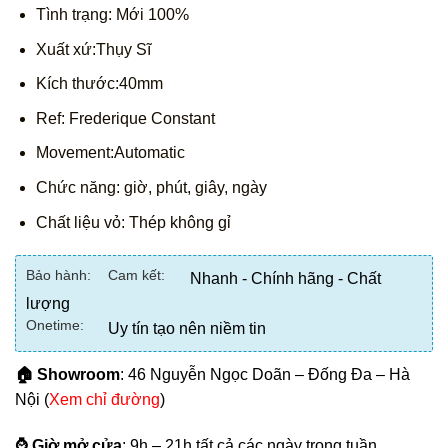
Tình trạng: Mới 100%
Xuất xứ:Thụy Sĩ
Kích thước:40mm
Ref: Frederique Constant
Movement:Automatic
Chức năng: giờ, phút, giây, ngày
Chất liệu vỏ: Thép không gỉ
Bảo hành:
Cam kết:
Nhanh - Chính hãng - Chất
lượng
Onetime:
Uy tín tạo nên niềm tin
🏠 Showroom
: 46 Nguyễn Ngọc Doãn – Đống Đa – Hà
Nội (
Xem chỉ đường
)
⌚ Giờ mở cửa
: 9h – 21h tất cả các ngày trong tuần