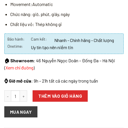
Movement:Automatic
Chức năng: giờ, phút, giây, ngày
Chất liệu vỏ: Thép không gỉ
Bảo hành:
Cam kết:
Nhanh - Chính hãng - Chất lượng
Onetime:
Uy tín tạo nên niềm tin
🏠 Showroom
: 46 Nguyễn Ngọc Doãn – Đống Đa – Hà Nội
(
Xem chỉ đường
)
⌚ Giờ mở cửa
: 9h – 21h tất cả các ngày trong tuần
Số lượng
THÊM VÀO GIỎ HÀNG
MUA NGAY