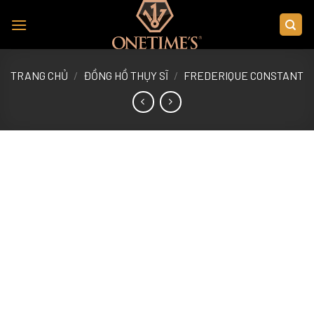
Skip
to
content
TRANG CHỦ
/
ĐỒNG HỒ THỤY SĨ
/
FREDERIQUE CONSTANT