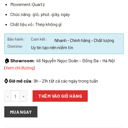
Movement:Quartz
Chức năng: giờ, phút, giây, ngày
Chất liệu vỏ: Thép không gỉ
Bảo hành:
Cam kết:
Nhanh - Chính hãng - Chất lượng
Onetime:
Uy tín tạo nên niềm tin
🏠 Showroom
: 46 Nguyễn Ngọc Doãn – Đống Đa – Hà Nội
(
Xem chỉ đường
)
⌚ Giờ mở cửa
: 9h – 21h tất cả các ngày trong tuần
Số lượng
THÊM VÀO GIỎ HÀNG
MUA NGAY