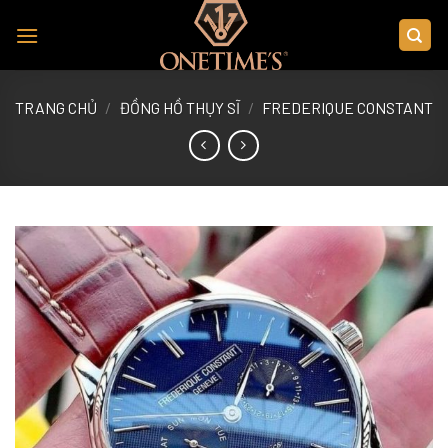
Skip
to
content
TRANG CHỦ
/
ĐỒNG HỒ THỤY SĨ
/
FREDERIQUE CONSTANT