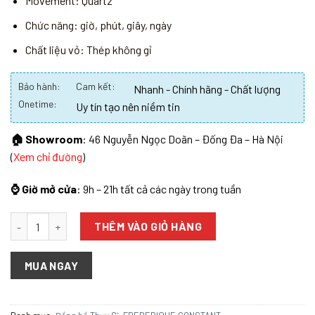
Movement: Quartz
Chức năng: giờ, phút, giây, ngày
Chất liệu vỏ: Thép không gỉ
Bảo hành:
Cam kết:
Nhanh - Chính hãng - Chất lượng
Onetime:
Uy tín tạo nên niềm tin
🏠 Showroom
: 46 Nguyễn Ngọc Doãn – Đống Đa – Hà Nội
(
Xem chỉ đường
)
⌚ Giờ mở cửa
: 9h – 21h tất cả các ngày trong tuần
Số lượng
THÊM VÀO GIỎ HÀNG
MUA NGAY