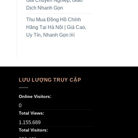
Giá Chuyên Nghiệp, Giao
Dịch Nhanh Gọn
Thu Mua Đồng Hồ Chính
Hãng Tại Hà Nội | Giá Cao,
Uy Tín, Nhanh Gọn ￼
LƯU LƯỢNG TRUY CẬP
Online Visitors:
0
Total Views:
1.155.689
Total Visitors: