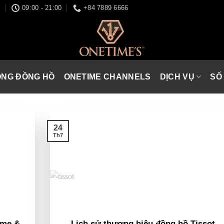
I
09:00 - 21:00
+84 7889 6666
ÒNG ĐỒNG HỒ
ONETIME CHANNELS
DỊCH VỤ
SỐ
24
Th7
ume &
Lịch sử thương hiệu đồng hồ Tissot