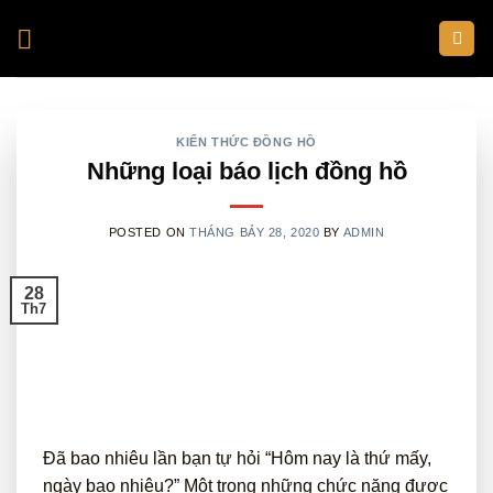
Skip
to
content
KIẾN THỨC ĐỒNG HỒ
Những loại báo lịch đồng hồ
POSTED ON
THÁNG BẢY 28, 2020
BY
ADMIN
28
Th7
Đã bao nhiêu lần bạn tự hỏi “Hôm nay là thứ mấy,
ngày bao nhiêu?” Một trong những chức năng được