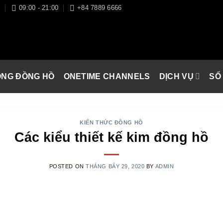
I
09:00 - 21:00
+84 7889 6666
ÒNG ĐỒNG HỒ
ONETIME CHANNELS
DỊCH VỤ
SỐ
KIẾN THỨC ĐỒNG HỒ
Các kiểu thiết kế kim đồng hồ
POSTED ON
THÁNG BẢY 29, 2020
BY
ADMIN