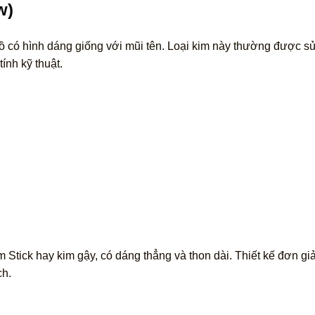
w)
ồ có hình dáng giống với mũi tên. Loại kim này thường được s
tính kỹ thuật.
m Stick hay kim gậy, có dáng thẳng và thon dài. Thiết kế đơn g
ch.